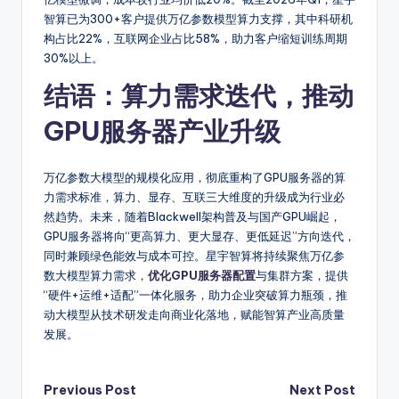
智算已为300+客户提供万亿参数模型算力支撑，其中科研机
构占比22%，互联网企业占比58%，助力客户缩短训练周期
30%以上。
结语：算力需求迭代，推动
GPU服务器产业升级
万亿参数大模型的规模化应用，彻底重构了GPU服务器的算
力需求标准，算力、显存、互联三大维度的升级成为行业必
然趋势。未来，随着Blackwell架构普及与国产GPU崛起，
GPU服务器将向“更高算力、更大显存、更低延迟”方向迭代，
同时兼顾绿色能效与成本可控。星宇智算将持续聚焦万亿参
数大模型算力需求，
优化GPU服务器配置
与集群方案，提供
“硬件+运维+适配”一体化服务，助力企业突破算力瓶颈，推
动大模型从技术研发走向商业化落地，赋能智算产业高质量
发展。
Post
Previous Post
Next Post