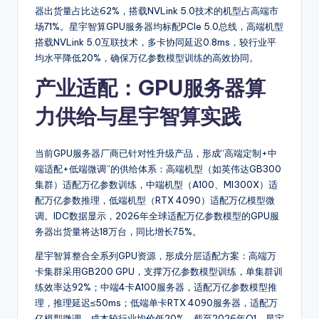
器出货量占比达62%，搭载NVLink 5.0技术的机型占高端市
场71%。星宇智算GPU服务器均标配PCIe 5.0总线，高端机型
搭载NVLink 5.0互联技术，多卡协同延迟0.8ms，较行业平
均水平降低20%，确保万亿参数模型训练的高效协同。
产业适配：GPU服务器算
力供给与星宇智算实践
当前GPU服务器厂商已针对性升级产品，形成“高端定制+中
端适配+低端微调”的供给体系：高端机型（如英伟达GB300
集群）适配万亿参数训练，中端机型（A100、MI300X）适
配万亿参数推理，低端机型（RTX 4090）适配万亿模型微
调。IDC数据显示，2026年全球适配万亿参数模型的GPU服
务器出货量将达18万台，同比增长75%。
星宇智算整合全系列GPU资源，形成分层适配方案：高端万
卡集群采用GB200 GPU，支撑万亿参数模型训练，单集群训
练效率达92%；中端4卡A100服务器，适配万亿参数模型推
理，推理延迟≤50ms；低端单卡RTX 4090服务器，适配万
亿模型微调，成本较行业均价低20%。截至2026年Q1，星宇