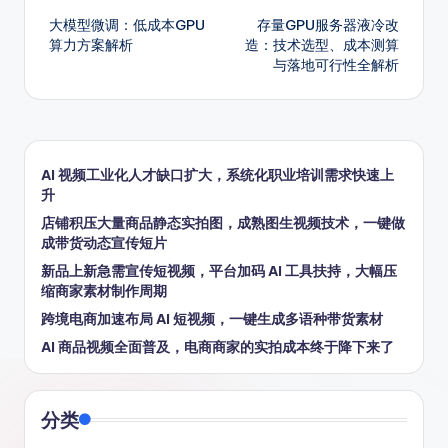
大模型微调：低成本GPU
存量GPU服务器液冷改
navigation
算力方案解析
造：技术选型、成本测算
与落地可行性全解析
AI 视频工业化人才缺口扩大，系统化职业培训需求快速上
升
店铺积压大量商品静态实拍图，成熟图生视频技术，一键做
成带货动态宣传短片
新品上新急需宣传短视频，平台加码 AI 工具扶持，大幅压
缩商家素材制作周期
跨境电商加速布局 AI 短视频，一键生成多语种带货素材
AI 商品视频全面普及，电商商家的实拍成本终于降下来了
分类