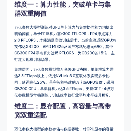
维度一：算力性能，突破单卡与集
群双重阈值
万亿参数大模型训练对GPU单卡算力与集群协同算力均提出
明确阈值，单卡FP16算力需≥300 TFLOPS，FP4浮点算力
≥10 PFLOPS，才能满足高效训练需求。当前主流适配GPU为
英伟达GB200、AMD MI325及国产寒武纪思元690，其中
GB300 FP4浮点算力达15 PFLOPS，为GB200的1.5倍，主
打超大规模训练场景。
集群层面，万亿参数模型需万张级GPU协同，单集群算力需
达3.3 EFlops以上，依托NVLink 5.0互联体系实现多卡协
同，延迟降低25%。星宇智算搭建的万卡级GPU集群，采用
GB200 GPU，单集群算力达3.5 EFlops，支持GPT-4级万
亿参数模型常稳训练，训练效率较行业平均水平提升18%。
维度二：显存配置，高容量与高带
宽双重适配
万亿参数大模型的参数存储与数据吞吐，对GPU显存的容量