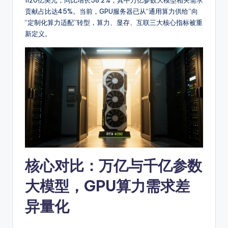
1120亿美元，同比增长58.2%，其中万亿参数大模型相关需求
贡献占比达45%。当前，GPU服务器已从“通用算力供给”向
“定制化算力适配”转型，算力、显存、互联三大核心指标被重
新定义。
核心对比：万亿与千亿参数
大模型，GPU算力需求差
异量化