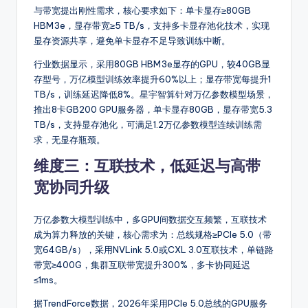
与带宽提出刚性需求，核心要求如下：单卡显存≥80GB
HBM3e，显存带宽≥5 TB/s，支持多卡显存池化技术，实现
显存资源共享，避免单卡显存不足导致训练中断。
行业数据显示，采用80GB HBM3e显存的GPU，较40GB显
存型号，万亿模型训练效率提升60%以上；显存带宽每提升1
TB/s，训练延迟降低8%。星宇智算针对万亿参数模型场景，
推出8卡GB200 GPU服务器，单卡显存80GB，显存带宽5.3
TB/s，支持显存池化，可满足1.2万亿参数模型连续训练需
求，无显存瓶颈。
维度三：互联技术，低延迟与高带
宽协同升级
万亿参数大模型训练中，多GPU间数据交互频繁，互联技术
成为算力释放的关键，核心需求为：总线规格≥PCIe 5.0（带
宽64GB/s），采用NVLink 5.0或CXL 3.0互联技术，单链路
带宽≥400G，集群互联带宽提升300%，多卡协同延迟
≤1ms。
据TrendForce数据，2026年采用PCIe 5.0总线的GPU服务